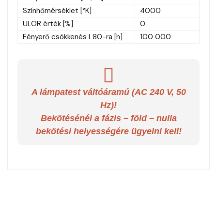
Színhőmérséklet [°K]
4000
ULOR érték [%]
0
Fényerő csökkenés L80-ra [h]
100 000
A lámpatest váltóáramú (AC 240 V, 50
Hz)!
Bekötésénél a fázis – föld – nulla
bekötési helyességére ügyelni kell!