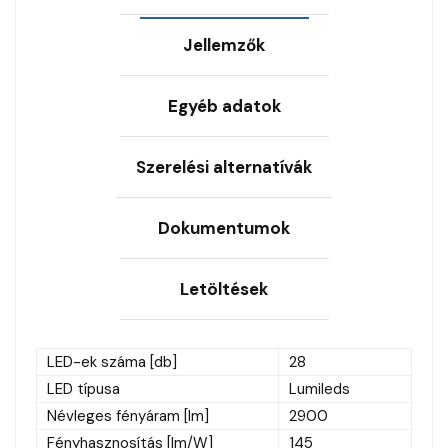
Jellemzők
Egyéb adatok
Szerelési alternatívák
Dokumentumok
Letöltések
LED-ek száma [db]
28
LED típusa
Lumileds
Névleges fényáram [lm]
2900
Fényhasznosítás [lm/W]
145