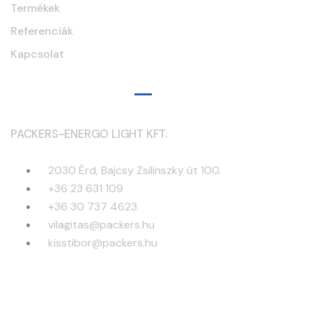
Termékek
Referenciák
Kapcsolat
Elérhetőségek
PACKERS-ENERGO LIGHT KFT.
2030 Érd, Bajcsy Zsilinszky út 100.
+36 23 631 109
+36 30 737 4623
vilagitas@packers.hu
kisstibor@packers.hu