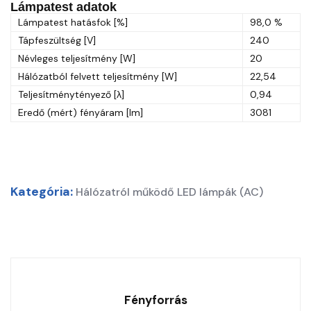
Lámpatest adatok
Lámpatest hatásfok [%]
98,0 %
Tápfeszültség [V]
240
Névleges teljesítmény [W]
20
Hálózatból felvett teljesítmény [W]
22,54
Teljesítménytényező [λ]
0,94
Eredő (mért) fényáram [lm]
3081
Kategória:
Hálózatról működő LED lámpák (AC)
Fényforrás