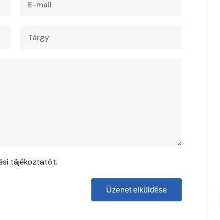
si tájékoztatót
.
Üzenet elküldése