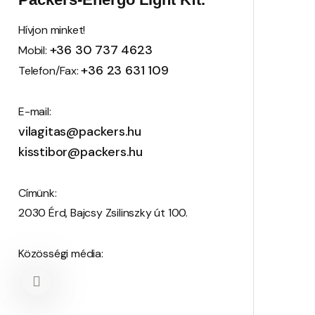
Hívjon minket!
+36 30 737 4623
Mobil:
+36 23 631 109
Telefon/Fax:
E-mail:
vilagitas@packers.hu
kisstibor@packers.hu
Címünk:
2030 Érd, Bajcsy Zsilinszky út 100.
Közösségi média: