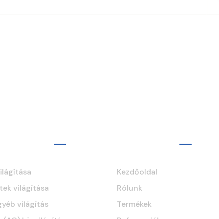
ltatások
Navigáció
ilágítása
Kezdőoldal
tek világítása
Rólunk
gyéb világítás
Termékek