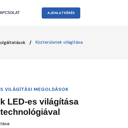
A
J
Á
N
L
A
T
K
É
R
É
S
APCSOLAT
Közterületek világítása
olgáltatások
S VILÁGÍTÁSI MEGOLDÁSOK
k LED-es világítása
technológiával
ítása