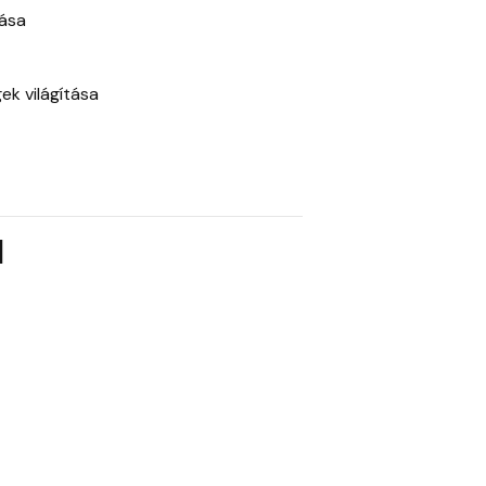
tása
ek világítása
l