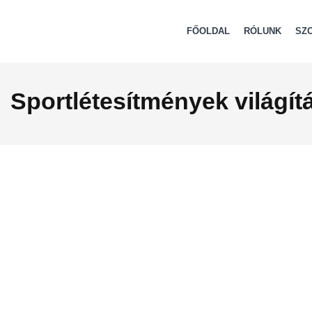
FŐOLDAL
RÓLUNK
SZ
Sportlétesítmények világít