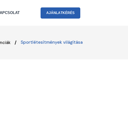
APCSOLAT
A
J
Á
N
L
A
T
K
É
R
É
S
Sportlétesítmények világítása
nciák