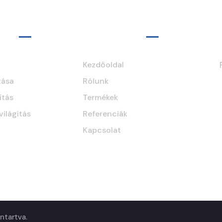
ok
Navigáció
Kezdőoldal
tása
Rólunk
ítás
Termékek
világítás
Referenciák
Kapcsolat
ntartva.