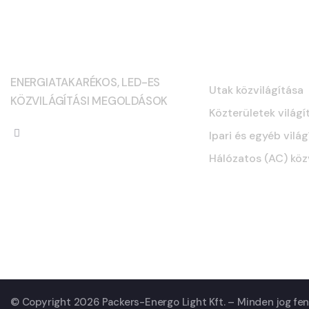
Szolgáltatás
ENERGIATAKARÉKOS, LED-ES
Utak közvilágítása
KÖZVILÁGÍTÁSI MEGOLDÁSOK
Közterületek világí
Ipari és egyéb világ
Hálózatos (AC) köz
© Copyright 2026 Packers-Energo Light Kft. – Minden jog fen