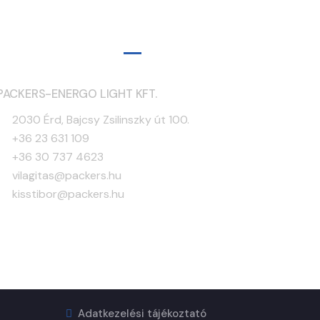
Elérhetőségek
PACKERS-ENERGO LIGHT KFT.
2030 Érd, Bajcsy Zsilinszky út 100.
+36 23 631 109
+36 30 737 4623
vilagitas@packers.hu
kisstibor@packers.hu
Adatkezelési tájékoztató