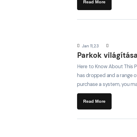
Read More
Jan 11,23
Parkok világítás
Here to Know About This Pr
has dropped and a range of
purchase a system, you ma
Read More