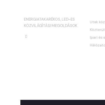
Szolg
ENERGIATAKARÉKOS, LED-ES
Utak köz
KÖZVILÁGÍTÁSI MEGOLDÁSOK
Közterül
Ipari és 
Hálózato