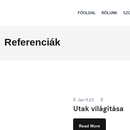
FŐOLDAL
RÓLUNK
SZ
Referenciák
Jan 11,23
Utak világítása
Read More