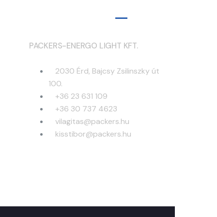
Elérhetőségek
PACKERS-ENERGO LIGHT KFT.
2030 Érd, Bajcsy Zsilinszky út
100.
+36 23 631 109
+36 30 737 4623
vilagitas@packers.hu
kisstibor@packers.hu