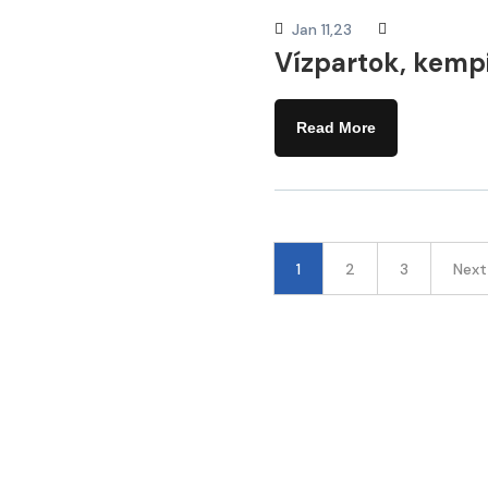
Jan 11,23
Vízpartok, kempi
Read More
1
2
3
Next